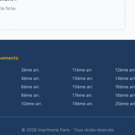
e fiche.
sements
2ème arr.
11ème arr.
12ème arr
4ème arr.
13ème arr.
14ème arr
6ème arr.
15ème arr.
16ème arr
8ème arr.
17ème arr.
18ème arr
10ème arr.
19ème arr.
20ème arr
© 2026 Imprimerie Paris - Tous droits réservés