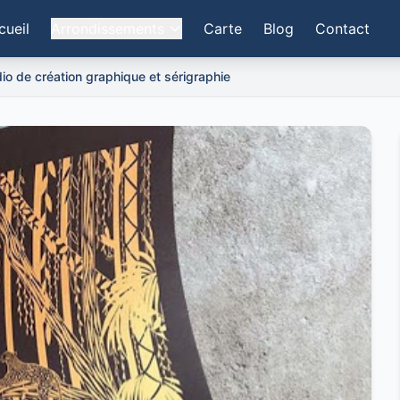
cueil
Arrondissements
Carte
Blog
Contact
dio de création graphique et sérigraphie